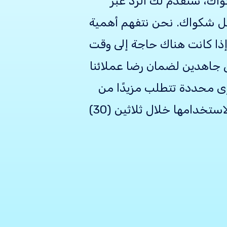
غضون خمسة (5) أيام من تلقي شكواك، سنقدم لك الرد عبر
 لحل شكواك. نحن نتفهم أهمية
ذا كانت هناك حاجة إلى وقت
جاهدين لضمان رضا عملائنا
وى محددة تتطلب مزيدًا من
الاهتمام، فلديك خيار تصعيد شكواك. قنوات التصعيد المدرجة أدناه متاحة لك لاستخدامها خلال ثلاثين (30)