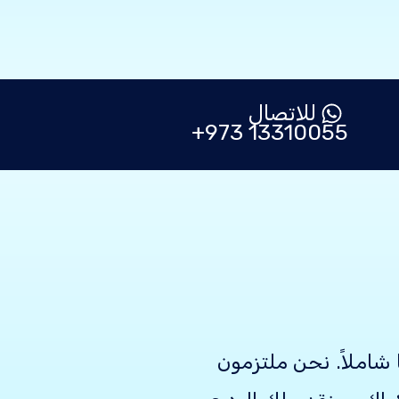
للاتصال
13310055 973+
املاً. نحن ملتزمون