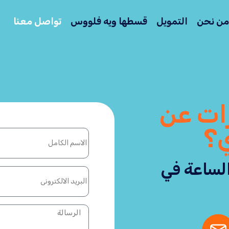
من نحن
التمويل
قسطها ويه فلووس
تواصل معنا
ات عن
ي؟
لساعة في