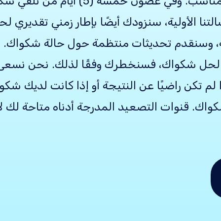
بمعالجة الشكاوي في الوقت المناسب. وفي 
التنا الأولية، سنزودك أيضًا بإطار زمني تقديري
ة، وسنقدم تحديثات منتظمة حول حالة شكواك. إ
لحل شكواك، فسنخطرك وفقًا لذلك. نحن نسعى 
م تكن راضيًا عن النتيجة أو إذا كانت لديك شك