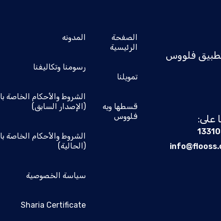
الصفحة
المدونه
الرئيسية
طبيق فلووس
رسومنا وتكاليفنا
تمويلنا
الشروط والأحكام الخاصة ب
قسطها ويه
(الإصدار السابق)
فلووس
 على:
1331
الشروط والأحكام الخاصة ب
(الحالية)
info@flooss
سياسة الخصوصية
Sharia Certificate